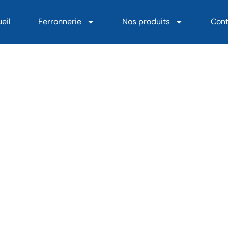
eil
Ferronnerie
Nos produits
Con
yruis