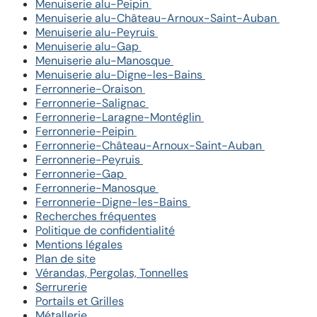
Menuiserie alu-Peipin
Menuiserie alu-Château-Arnoux-Saint-Auban
Menuiserie alu-Peyruis
Menuiserie alu-Gap
Menuiserie alu-Manosque
Menuiserie alu-Digne-les-Bains
Ferronnerie-Oraison
Ferronnerie-Salignac
Ferronnerie-Laragne-Montéglin
Ferronnerie-Peipin
Ferronnerie-Château-Arnoux-Saint-Auban
Ferronnerie-Peyruis
Ferronnerie-Gap
Ferronnerie-Manosque
Ferronnerie-Digne-les-Bains
Recherches fréquentes
Politique de confidentialité
Mentions légales
Plan de site
Vérandas, Pergolas, Tonnelles
Serrurerie
Portails et Grilles
Métallerie